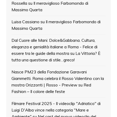
Rossella
su
Il meraviglioso Farbomondo di
Massimo Quarta
Luisa Cassiano
su
Il meraviglioso Farbomondo di
Massimo Quarta
Dal Cuore alle Mani: Dolce&Gabbana. Cultura,
eleganza e genialità italiane a Roma - Felice di
essere tra le guide della mostra
su
La Vittoria? È
tutta una questione di stile…greco!
Nasce PM23 della Fondazione Garavani
Giammetti. Roma celebra il Rosso Valentino con la
mostra Orizzonti | Rosso - Preview
su
Red
Fashion – Il colore delle feste
Filmare Festival 2025 - Il videoclip "Adriatico" di
Luigi D'Alba vince nella categoria "Mare e
Ambiente"
su
Nel cast del nuovo videoclip del