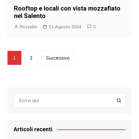
Rooftop e locali con vista mozzafiato
nel Salento
Rossella
11 Agosto 2024
0
Navigazione
1
2
Successivo
articoli
Articoli recenti