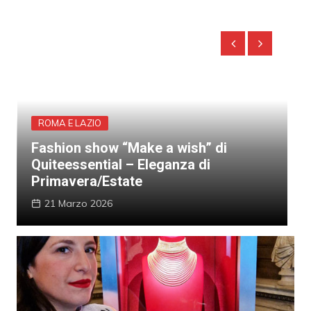
ROMA E LAZIO
F
Fashion show “Make a wish” di
e
Quiteessential – Eleganza di
e
”
Primavera/Estate
c
21 Marzo 2026