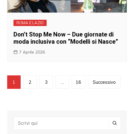
ROMA E LAZIO
Don’t Stop Me Now – Due giornate di
moda inclusiva con “Modelli si Nasce”
7 Aprile 2026
Navigazione
1
2
3
…
16
Successivo
articoli