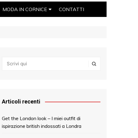
MODA IN CORNICE
CONTATTI
IL BLOG
ROSSELLA DE LORENZI
Articoli recenti
Get the London look – I miei outfit di
ispirazione british indossati a Londra