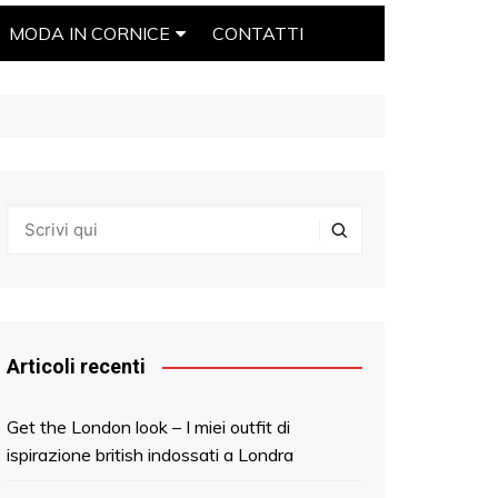
MODA IN CORNICE
CONTATTI
IL BLOG
ROSSELLA DE LORENZI
Articoli recenti
Get the London look – I miei outfit di
ispirazione british indossati a Londra